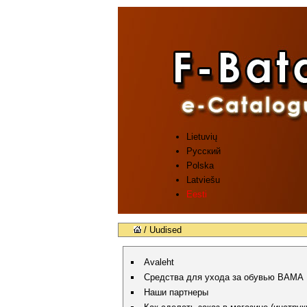
Lietuvių
Русский
Polska
Latviešu
Eesti
/ Uudised
Avaleht
Средства для ухода за обувью BAMA
Наши партнеры