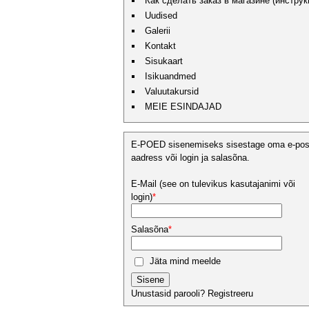
Как сделать заказ в магазине (инструк
Uudised
Galerii
Kontakt
Sisukaart
Isikuandmed
Valuutakursid
MEIE ESINDAJAD
E-POED sisenemiseks sisestage oma e-pos
aadress või login ja salasõna.
E-Mail (see on tulevikus kasutajanimi või
login)
*
Salasõna
*
Jäta mind meelde
Sisene
Unustasid parooli?
Registreeru