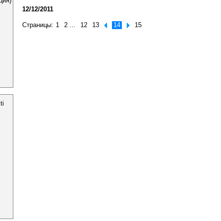
ция)
12/12/2011
Страницы:
1
2
...
12
13
14
15
ti