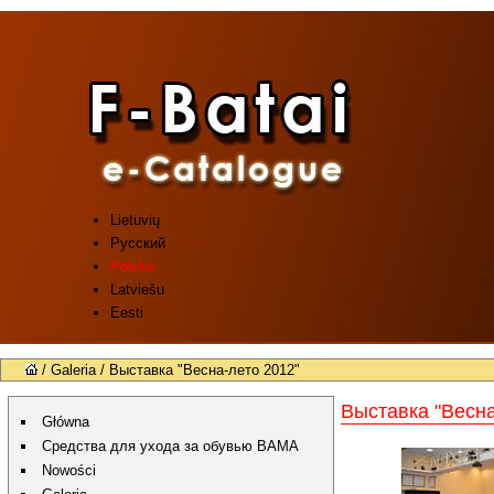
Lietuvių
Русский
Polska
Latviešu
Eesti
/
Galeria
/ Выставка "Весна-лето 2012"
Выставка "Весна
Główna
Средства для ухода за обувью BAMA
Nowości