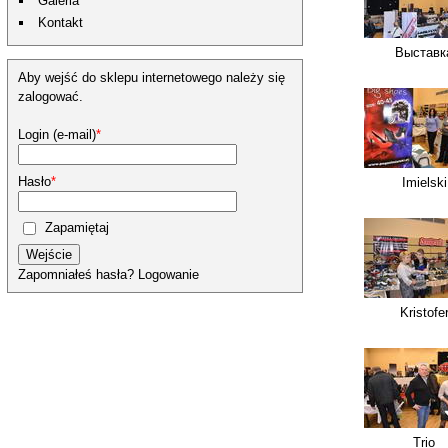
Galeria
Kontakt
Выставк
Aby wejść do sklepu internetowego należy się
zalogować.
Login (e-mail)
*
Hasło
*
Imielski
Zapamiętaj
Wejście
Zapomniałeś hasła?
Logowanie
Kristofe
Trio