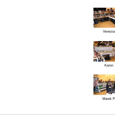
Venezia
Karon
Marek P